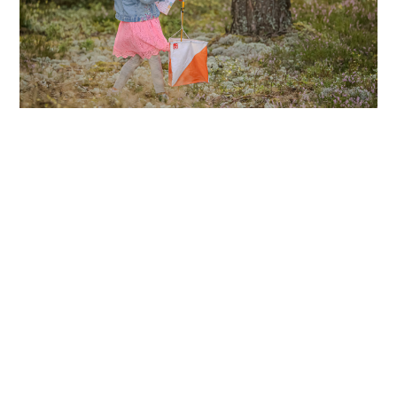
Vasaras Magnēta
kalendārs
Sezonas laikā iespējamas nelielas izmaiņas. Lūgums
sekot aktuālajai informācijai.