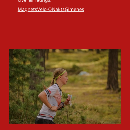
Overall ratings:
Magnēts
Velo-O
Nakts
Ģimenes