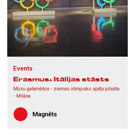
Events
Erasmus+ Itālijas stāsts
Mūsu galamērķis - ziemas olimpisko spēļu pilsēta
- Milāna
Magnēts