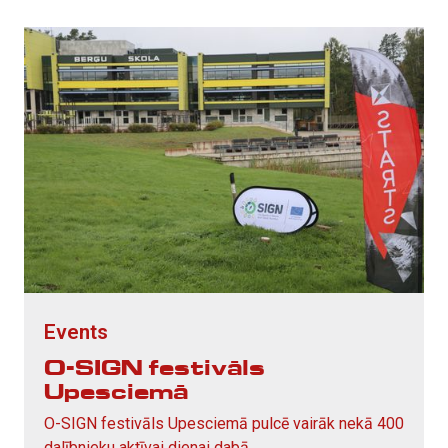
Events
O-SIGN festivāls
Upesciemā
O-SIGN festivāls Upesciemā pulcē vairāk nekā 400
dalībnieku aktīvai dienai dabā