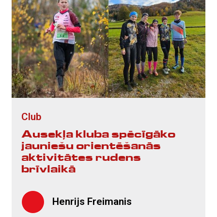
Club
Ausekļa kluba spēcīgāko
jauniešu orientēšanās
aktivitātes rudens
brīvlaikā
Henrijs Freimanis