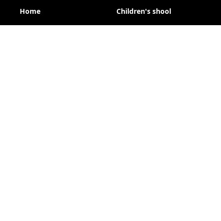
Home
Children's shool
Calendar
Trainings
Overalls
Club
Reglament
About us
About orienteering
News
© 2024 Magnets