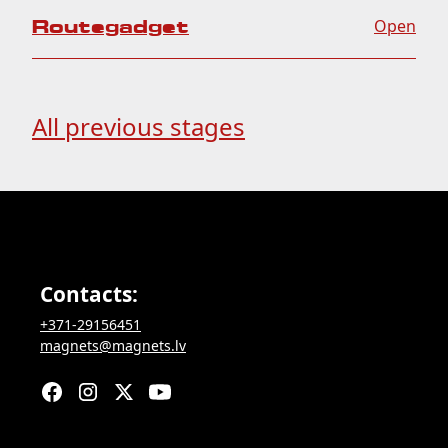
Routegadget
Open
All previous stages
Contacts:
+371-29156451
magnets@magnets.lv