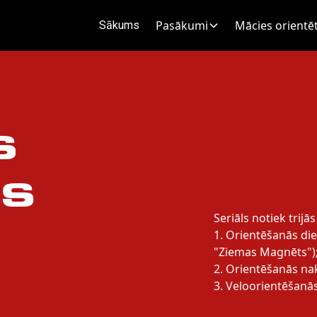
Pasākumi
Mācies orientēt
Sākums
s
s
Seriāls notiek trijā
1. Orientēšanās di
"Ziemas Magnēts")
2. Orientēšanās na
3. Veloorientēšanā