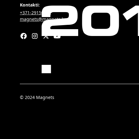
20
Kontakti:
+371-29156451
magnets@magnets.lv
.
© 2024 Magnets