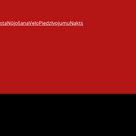
sta
Nūjošana
Velo
Piedzīvojumu
Nakts