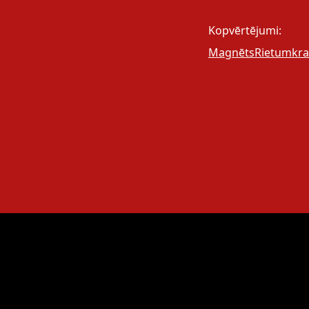
Kopvērtējumi:
Magnēts
Rietumkra