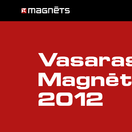
Vasara
Magnēt
2012