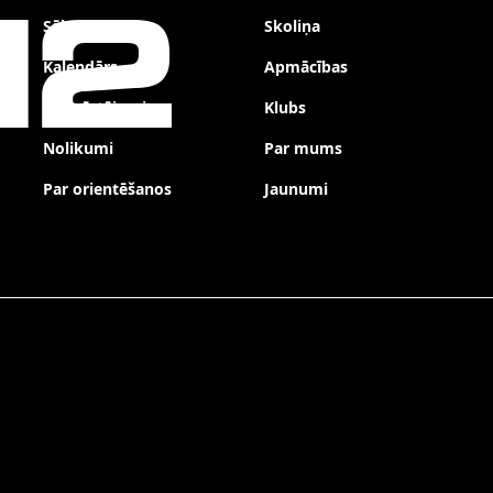
12
Sākums
Skoliņa
Kalendārs
Apmācības
Kopvērtējumi
Klubs
Nolikumi
Par mums
Par orientēšanos
Jaunumi