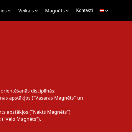
ies
Veikals
Magnēts
Kontakti
s orientēšanās disciplīnās:
enas apstākļos ("Vasaras Magnēts" un
;
kts apstākļos ("Nakts Magnēts");
s ("Velo Magnēts").