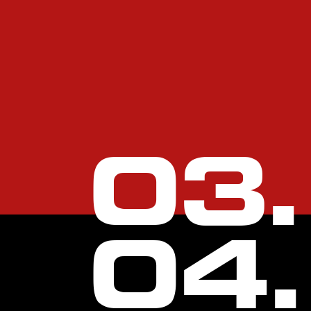
03
.
04
.