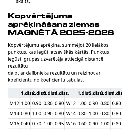
skaits.
Kopvērtējuma
aprēķināšana ziemas
MAGNĒTĀ 2025-2026
Kopvērtējumu aprēķina, summējot 20 lielākos
punktus, kas iegūti atsevišķās kārtās. Punktus
iegūst, grupas uzvarētāja attiecīgā distancē
rezultātu
dalot ar dalībnieka rezultātu un reizinot ar
koeficientu no koeficientu tabulas.
1.dist.
2.dist.
3.dist.
4.dist.
1.dist.
2.dist.
3.dist.
4.dist.
M12
1.00
0.90
0.80
0.80
W12
1.00
0.90
0.80
0.80
M14
0.80
1.00
0.90
0.80
W14
0.80
1.00
0.80
0.80
M16
0.40
0.70
1.00
0.95
W16
0.60
0.90
1.00
0.80