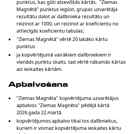
punktus, kas gūti atsevišķās kārtās. "Ziemas
Magnētā" punktus iegūst, grupas uzvarētāja
rezultātu dalot ar dalībnieka rezultātu un
reizinot ar 1000, un reizinot ar koeficientu no
attiecīgās koeficientu tabulas;
"Ziemas Magnētā" vērtē 20 labāko kārtu
punktus
ja kopvērtējumā vairākiem dalībniekiem ir
vienāds punktu skaits, tad vērtē nākamās kārtas
aiz ieskaites kārtām.
Apbalvošana
"Ziemas Magnēta" kopvērtējuma uzvarētājus
apbalvos "Ziemas Magnēta" pēdējā kārtā
2026.gada 22.martā.
kopvērtējumos apbalvo tikai tos dalībniekus,
kuriem ir vismaz kopvērtējuma ieskaites kārtu