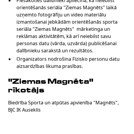
Piesakoties dalībnieki apliecina, ka neiebilst
orientēšanās seriāla "Ziemas Magnēts" laikā
uzņemto fotogrāfiju un video materiālu
izmantošanai jebkādām orientēšanās sporta
seriāla "Ziemas Magnēts" mārketinga un
reklāmas aktivitātēm, kā arī neiebilst savu
personas datu (vārda, uzvārda) publicēšanai
dalībnieku sarakstā un rezultātos.
Organizators nodrošina Fizisko personu datu
aizsardzības likuma prasības.
"Ziemas Magnēta"
rīkotājs
Biedrība Sporta un atpūtas apvienība "Magnēts",
BJC IK Auseklis