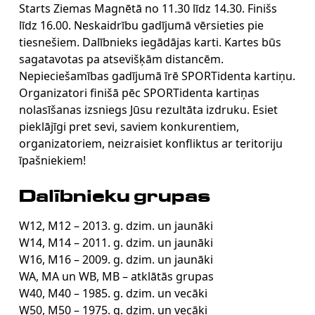
Starts Ziemas Magnētā no 11.30 līdz 14.30. Finišs
līdz 16.00. Neskaidrību gadījumā vērsieties pie
tiesnešiem. Dalībnieks iegādājas karti. Kartes būs
sagatavotas pa atsevišķām distancēm.
Nepieciešamības gadījumā īrē SPORTidenta kartiņu.
Organizatori finišā pēc SPORTidenta kartiņas
nolasīšanas izsniegs Jūsu rezultāta izdruku. Esiet
pieklājīgi pret sevi, saviem konkurentiem,
organizatoriem, neizraisiet konfliktus ar teritoriju
īpašniekiem!
Dalībnieku grupas
W12, M12 – 2013. g. dzim. un jaunāki
W14, M14 – 2011. g. dzim. un jaunāki
W16, M16 – 2009. g. dzim. un jaunāki
WA, MA un WB, MB – atklātās grupas
W40, M40 – 1985. g. dzim. un vecāki
W50, M50 – 1975. g. dzim. un vecāki