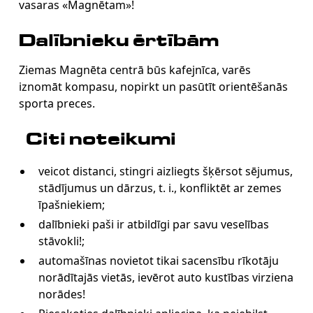
vasaras «Magnētam»!
Dalībnieku ērtībām
Ziemas Magnēta centrā būs kafejnīca, varēs
iznomāt kompasu, nopirkt un pasūtīt orientēšanās
sporta preces.
Citi noteikumi
veicot distanci, stingri aizliegts šķērsot sējumus,
stādījumus un dārzus, t. i., konfliktēt ar zemes
īpašniekiem;
dalībnieki paši ir atbildīgi par savu veselības
stāvokli!;
automašīnas novietot tikai sacensību rīkotāju
norādītajās vietās, ievērot auto kustības virziena
norādes!