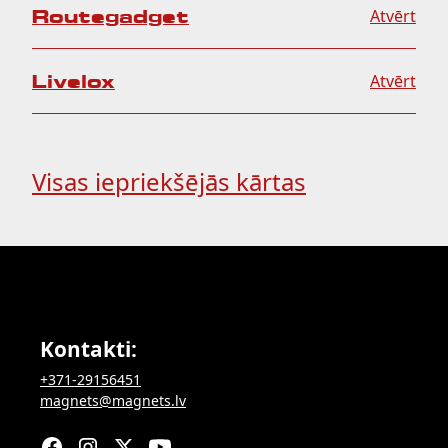
Routegadget
Atvērt
Livelox
Atvērt
Visas iepriekšējās kārtas
Kontakti:
+371-29156451
magnets@magnets.lv