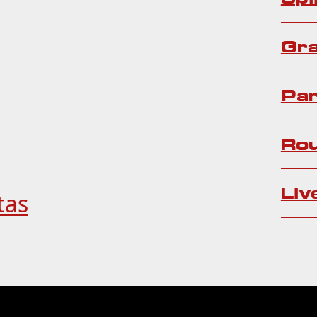
Gra
Par
Ro
Liv
tas