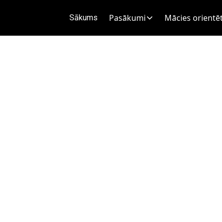
Pasākumi
Mācies orientēt
Sākums
berbeķu ez. D
6
.
 uz Skulti).
vienvirziena
 parkveida