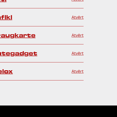
fiki
Atvērt
augkarte
Atvērt
utegadget
Atvērt
elox
Atvērt