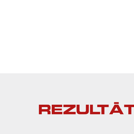
priežu mežs. Magnēta bērnu skoliņa 18:30
Waze
Google Maps
Baltic maps
Piebraukšanas karte
REZULTĀT