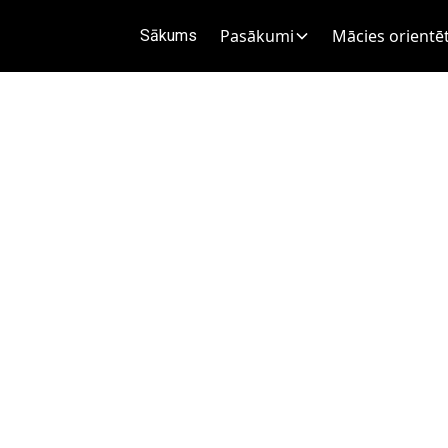
Pasākumi
Mācies orientēt
Sākums
rnikava Z
6
.
auktuves.
dabas parkā.
stāvvietā!