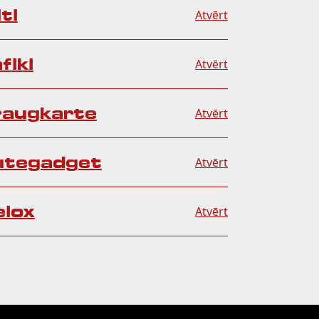
ti
Atvērt
fiki
Atvērt
augkarte
Atvērt
utegadget
Atvērt
elox
Atvērt