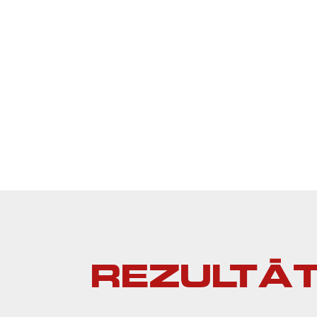
Apvidus: detalizētas piejūras kāpas. Daud
jaunaudzes. Magnēta bērnu skoliņa 18:30.
Waze
Google Maps
Baltic maps
Piebraukšanas karte
REZULTĀT