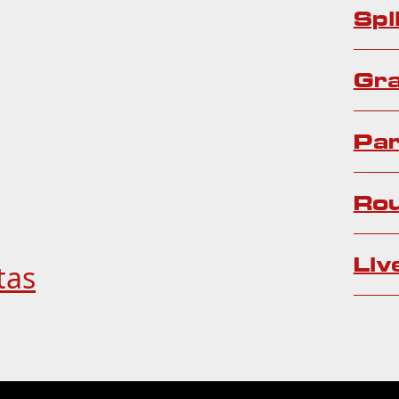
Spli
Gra
Par
Ro
Liv
tas