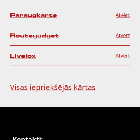
Paraugkarte
Atvērt
Routegadget
Atvērt
Livelox
Atvērt
Visas iepriekšējās kārtas
Kontakti: