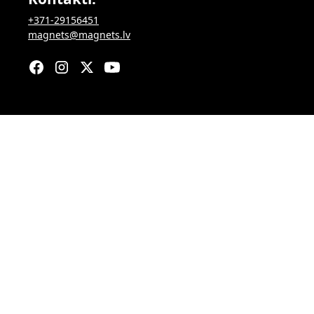
+371-29156451
magnets@magnets.lv
Sākums
Skoliņa
Kalendārs
Apmācības
Kopvērtējumi
Klubs
Nolikumi
Par mums
Par orientēšanos
Jaunumi